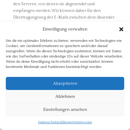
den Servern, von denen sie abgesendet und
empfangen werden. Wir können daher für den
Übertragungsweg der E-Mails zwischen dem Absender
und dem Empfang auf unserem Server keine
Einwilligung verwalten
Verantwortung übernehmen.
Um dir ein optimales Erlebnis zu bieten, verwenden wir Technologien wie
Erhebung von Zugriffsdaten und Logfiles
: Wir selbst
Cookies, um Geräteinformationen zu speichern und/oder darauf
(bzw. unser Webhostinganbieter) erheben Daten zu
zuzugreifen. Wenn du diesen Technologien zustimmst, können wir Daten
jedem Zugriff auf den Server (sogenannte
wie das Surfverhalten oder eindeutige IDs auf dieser Website verarbeiten.
Serverlogfiles). Zu den Serverlogfiles können die
Wenn du deine Einwilligung nicht erteilst oder zurückziehst, können
bestimmte Merkmale und Funktionen beeinträchtigt werden.
Adresse und Name der abgerufenen Webseiten und
Dateien, Datum und Uhrzeit des Abrufs, übertragene
Datenmengen, Meldung über erfolgreichen Abruf,
Akzeptieren
Browsertyp nebst Version, das Betriebssystem des
Nutzers, Referrer URL (die zuvor besuchte Seite) und im
Ablehnen
Regelfall IP-Adressen und der anfragende Provider
gehören.
Einstellungen ansehen
Die Serverlogfiles können zum einen zu Zwecken der
Datenschutzerklärung
Impressum
Sicherheit eingesetzt werden, z.B., um eine Überlastung